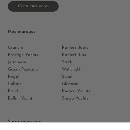
Contactez-nous!
Nos marques
Cranchi
Ranieri Boats
Prestige Yachts
Ranieri Ribs
Jeanneau
Sterk
Gozzo Positano
Wellcraft
Regal
Scout
Cobalt
Glastron
Rand
Iberica Yachts
Bellini Yacht
Sasga Yachts
Suivez-nous sur: