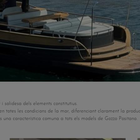
 i solidesa dels elements constitutius.
n totes les condicions de la mar, diferenciant clarament la produ
, és una característica comuna a tots els models de Gozzo Positano.