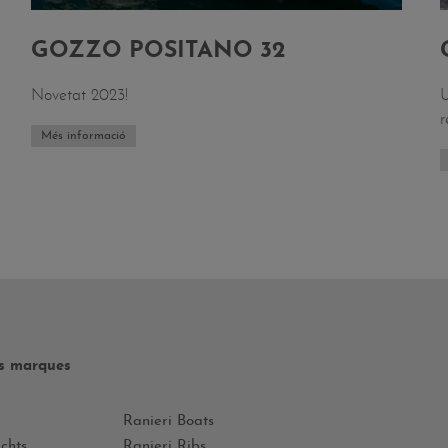
GOZZO POSITANO 32
Novetat 2023!
U
r
Més informació
es marques
Ranieri Boats
chts
Ranieri Ribs