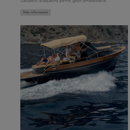
Gaudeixi d'aquesta petita gran embarcació.
Més informació