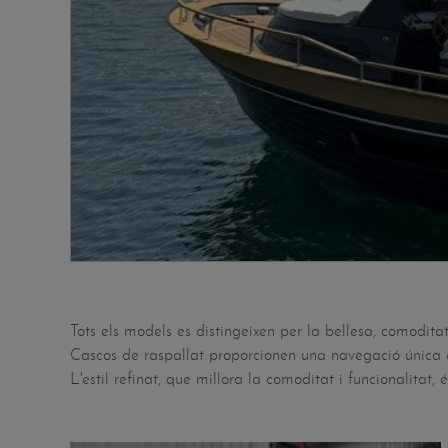
Tots els models es distingeixen per la bellesa, comoditat
Cascos de raspallat proporcionen una navegació única e
L'estil refinat, que millora la comoditat i funcionalitat