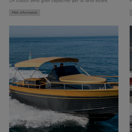
Un clàssic amb gran capacitat per la seva eslora.
F
Més informació