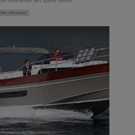
lair mediterrani pels quatre costats.
Més informació