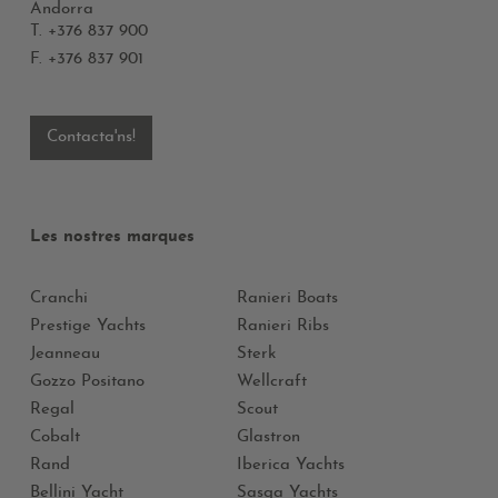
Andorra
T.
+376 837 900
F. +376 837 901
Contacta'ns!
Les nostres marques
Cranchi
Ranieri Boats
Prestige Yachts
Ranieri Ribs
Jeanneau
Sterk
Gozzo Positano
Wellcraft
Regal
Scout
Cobalt
Glastron
Rand
Iberica Yachts
Bellini Yacht
Sasga Yachts